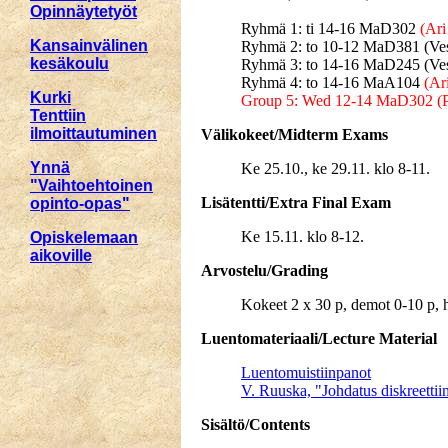
Opinnäytetyöt
Ryhmä 1: ti 14-16 MaD302
(Ari
Kansainvälinen
Ryhmä 2: to 10-12 MaD381 (Ve
kesäkoulu
Ryhmä 3: to 14-16 MaD245 (Ve
Ryhmä 4: to 14-16 MaA104
(Ar
Kurki
Group 5: Wed 12-14 MaD302 (
Tenttiin
ilmoittautuminen
Välikokeet/Midterm Exams
Ynnä
Ke 25.10., ke 29.11. klo 8-11.
"Vaihtoehtoinen
Lisätentti/Extra Final Exam
opinto-opas"
Ke 15.11. klo 8-12.
Opiskelemaan
aikoville
Arvostelu/Grading
Kokeet 2 x 30 p, demot 0-10 p, 
Luentomateriaali/Lecture Material
Luentomuistiinpanot
V. Ruuska, "Johdatus diskreetti
Sisältö/Contents