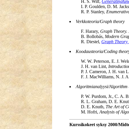
H. S. Wilf,
Generatingfun
I. P. Goulden, D. M. Jack
R. P. Stanley,
Enumerative
Verkkoteoria/Graph theory
F. Harary,
Graph Theory.
B. Bollobás,
Modern Grap
R. Diestel,
Graph Theory,
Koodausteoria/Coding theor
W. W. Peterson, E. J. We
J. H. van Lint,
Introductio
P. J. Cameron, J. H. van L
F. J. MacWilliams, N. J. 
Algoritmianalyysi/Algorithm 
P. W. Purdom, Jr., C. A. 
R. L. Graham, D. E. Knut
D. E. Knuth,
The Art of 
M. Hofri,
Analysis of Alg
Kurssikokeet syksy 2000/Midt