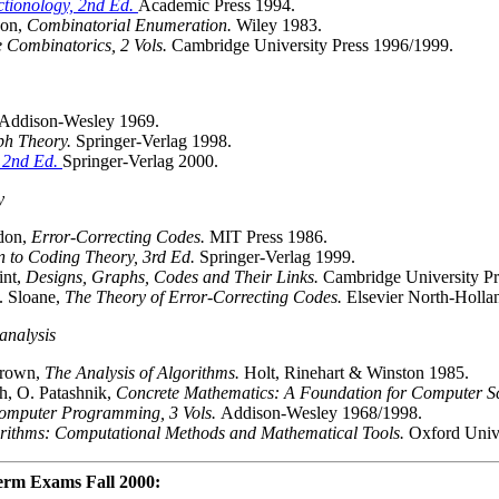
ctionology, 2nd Ed.
Academic Press 1994.
son,
Combinatorial Enumeration.
Wiley 1983.
 Combinatorics, 2 Vols.
Cambridge University Press 1996/1999.
Addison-Wesley 1969.
h Theory.
Springer-Verlag 1998.
 2nd Ed.
Springer-Verlag 2000.
y
ldon,
Error-Correcting Codes.
MIT Press 1986.
n to Coding Theory, 3rd Ed.
Springer-Verlag 1999.
int,
Designs, Graphs, Codes and Their Links.
Cambridge University Pr
A. Sloane,
The Theory of Error-Correcting Codes.
Elsevier North-Holla
analysis
Brown,
The Analysis of Algorithms.
Holt, Rinehart & Winston 1985.
h, O. Patashnik,
Concrete Mathematics: A Foundation for Computer S
Computer Programming, 3 Vols.
Addison-Wesley 1968/1998.
orithms: Computational Methods and Mathematical Tools.
Oxford Unive
erm Exams Fall 2000: