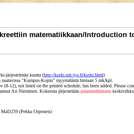
reettiin matematiikkaan/Introduction to
i-järjestelmän kautta (
http://kurki.mit.jyu.fi/kurki.html
)
n saatavissa "Kampus-Kopin" myymälästä hintaan 5 mk/kpl.
8-12), not listed on the printed schedule, has been added. Please contac
annut Ari Nieminen. Kokeesta järjestetään
palautustilaisuus
keskiviikk
-14 MaD259 (Pekka Orponen)