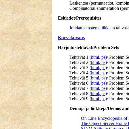
Laskentoa (permutaatiot, kombinaa
Combinatorial enumeration (permu
Esitiedot/Prerequisites
Johdatus matematiikkaan
tai vast
Kurssikuvaus
Harjoitustehtävät/Problem Sets
Tehtävät 1
(html,
ps)
/ Problem S
Tehtävät 2
(html,
ps)
/ Problem S
Tehtävät 3
(html,
ps)
/ Problem S
Tehtävät 4
(html,
ps)
/ Problem S
Tehtävät 5
(html,
ps)
/ Problem S
Tehtävät 6
(html,
ps)
/ Problem S
Tehtävät 7
(html,
ps)
/ Problem S
Tehtävät 8
(html,
ps)
/ Problem S
Tehtävät 9
(html,
ps)
/ Problem S
Demoja ja linkkejä/Demos an
On-Line Encyclopedia of 
The Object Server Home
SIAM Activity Group on D