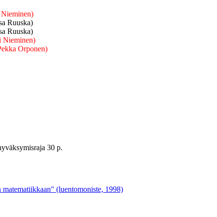
 Nieminen)
sa Ruuska)
sa Ruuska)
i Nieminen)
Pekka Orponen)
hyväksymisraja 30 p.
in matematiikkaan" (luentomoniste, 1998)