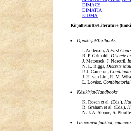
DIMACS
DIMATIA
EIDMA
Kirjallisuutta/Literature (luok
Oppikirjat/Textbooks
I. Anderson,
A First Cours
R. P. Grimaldi,
Discrete a
J. Matousek, J. Nesetril,
I
N. L. Biggs,
Discrete Mat
P. J. Cameron,
Combinator
J. H. van Lint, R. M. Wil
L. Lovász,
Combinatorial
Käsikirjat/Handbooks
K. Rosen et al. (Eds.),
Han
R. Graham et al. (Eds.),
H
N. J. A. Sloane, S. Plouff
Generoivat funktiot, enumero