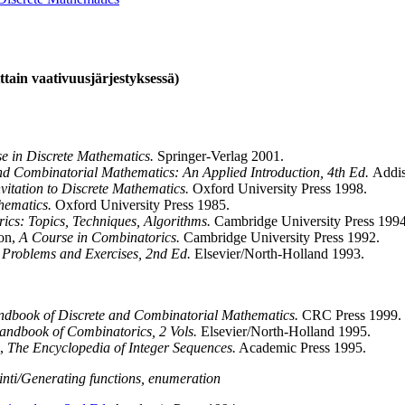
ittain vaativuusjärjestyksessä)
e in Discrete Mathematics.
Springer-Verlag 2001.
nd Combinatorial Mathematics: An Applied Introduction, 4th Ed.
Addi
nvitation to Discrete Mathematics.
Oxford University Press 1998.
hematics.
Oxford University Press 1985.
ics: Topics, Techniques, Algorithms.
Cambridge University Press 1994
son,
A Course in Combinatorics.
Cambridge University Press 1992.
 Problems and Exercises, 2nd Ed.
Elsevier/North-Holland 1993.
dbook of Discrete and Combinatorial Mathematics.
CRC Press 1999.
andbook of Combinatorics, 2 Vols.
Elsevier/North-Holland 1995.
e,
The Encyclopedia of Integer Sequences.
Academic Press 1995.
inti/Generating functions, enumeration