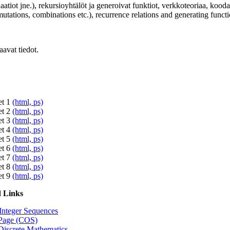
tiot jne.), rekursioyhtälöt ja generoivat funktiot, verkkoteoriaa, kooda
tations, combinations etc.), recurrence relations and generating functi
aavat tiedot.
et 1
(html,
ps)
et 2
(html,
ps)
et 3
(html,
ps)
et 4
(html,
ps)
et 5
(html,
ps)
et 6
(html,
ps)
et 7
(html,
ps)
et 8
(html,
ps)
et 9
(html,
ps)
d Links
Integer Sequences
 Page (COS)
iscrete Mathematics