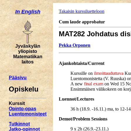
In English
Takaisin kurssiluetteloon
Cum laude approbatur
MAT282 Johdatus disk
Pekka Orponen
Jyväskylän
yliopisto
Matematiikan
laitos
Ajankohtaista/Current
Kurssille on
ilmoittauduttava
Kurk
Pääsivu
Luentomonistetta (V. Ruuska) o
A new
final exam
on Wed 15 Nov (
Opiskelu
Ensimmäisen välikokeen on korj
Luennot/Lectures
Kurssit
Opinto-opas
36 h (18.9. -16.11.) ma, to 12
Luentomonisteet
Demot/Problem Sessions
Tutkinnot
9 x 2h (26.9.-23.11.)
Jatko-opinnot