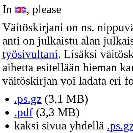
In
, please
Väitöskirjani on ns. nippuväi
anti on julkaistu alan julkai
työsivultani
. Lisäksi väitös
aihetta esitellään hieman 
väitöskirjan voi ladata eri f
.ps.gz
(3,1 MB)
.pdf
(3,3 MB)
kaksi sivua yhdellä
.ps.g